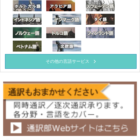
ポルトガル語
アラビア語
スウェーデ
インドネシア語
デンマーク語
タイ語
ノルウェー語
トルコ語
フィンラン
ベトナム語
北欧語
その他の言語サービス