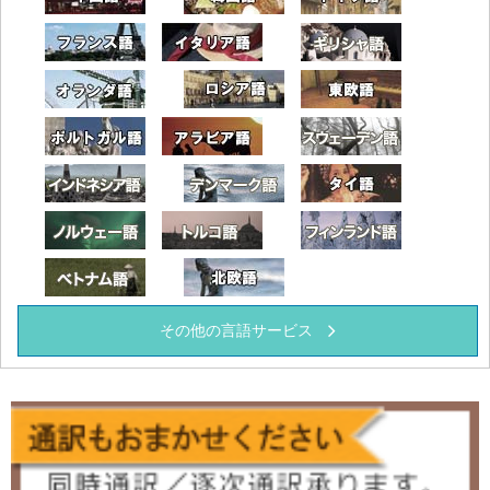
フランス語
イタリア語
ギリシャ語
オランダ
ロシア語
東欧語
ポルトガル語
アラビア語
スウェーデ
インドネシア語
デンマーク語
タイ語
ノルウェー語
トルコ語
フィンラン
ベトナム語
北欧語
その他の言語サービス