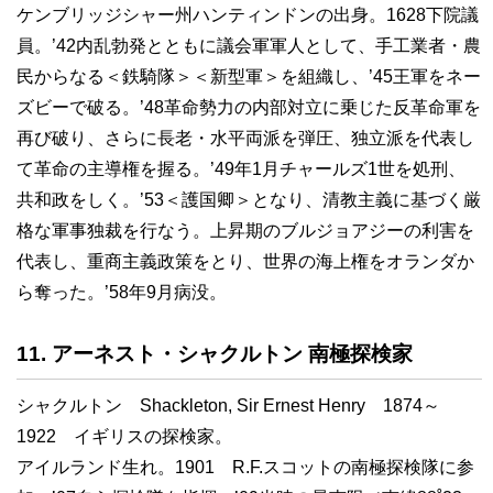
ケンブリッジシャー州ハンティンドンの出身。1628下院議
員。’42内乱勃発とともに議会軍軍人として、手工業者・農
民からなる＜鉄騎隊＞＜新型軍＞を組織し、’45王軍をネー
ズビーで破る。’48革命勢力の内部対立に乗じた反革命軍を
再び破り、さらに長老・水平両派を弾圧、独立派を代表し
て革命の主導権を握る。’49年1月チャールズ1世を処刑、
共和政をしく。’53＜護国卿＞となり、清教主義に基づく厳
格な軍事独裁を行なう。上昇期のブルジョアジーの利害を
代表し、重商主義政策をとり、世界の海上権をオランダか
ら奪った。’58年9月病没。
11. アーネスト・シャクルトン 南極探検家
シャクルトン Shackleton, Sir Ernest Henry 1874～
1922 イギリスの探検家。
アイルランド生れ。1901 R.F.スコットの南極探検隊に参