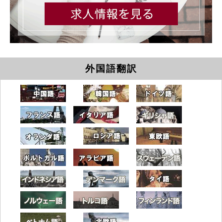
外国語翻訳
中国語
韓国語
ドイツ語
フランス語
イタリア語
ギリシャ語
オランダ
ロシア語
東欧語
ポルトガル語
アラビア語
スウェーデ
インドネシア語
デンマーク語
タイ語
ノルウェー語
トルコ語
フィンラン
ベトナム語
北欧語