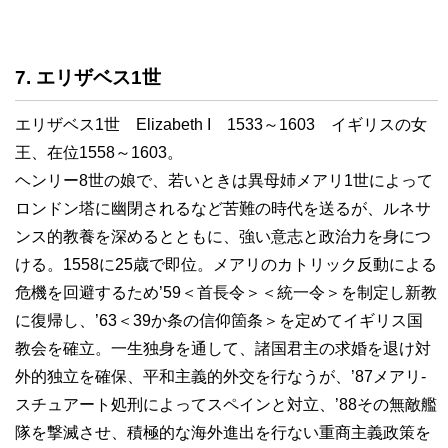
7. エリザベス1世
エリザベス1世 Elizabeth I 1533～1603 イギリスの女
王、在位1558～1603。
ヘンリー8世の娘で、若いときは異母姉メアリ1世によって
ロンドン塔に幽閉されるなど苦難の時代を送るが、ルネサ
ンス的教養を深めるとともに、強い意志と政治力を身につ
ける。1558に25歳で即位。メアリのカトリック反動による
危機を回避するため’59＜首長令＞＜統一令＞を制定し新教
に復帰し、’63＜39か条の信仰箇条＞を定めてイギリス国
教会を確立。一生独身を通して、諸国君主の求婚を退け対
外的独立を確保、平和主義的外交を行なうが、’87メアリ-
スチュアート処刑によってスペインと対立、’88その無敵艦
隊を撃滅させ、積極的な海外進出を行ない重商主義政策を