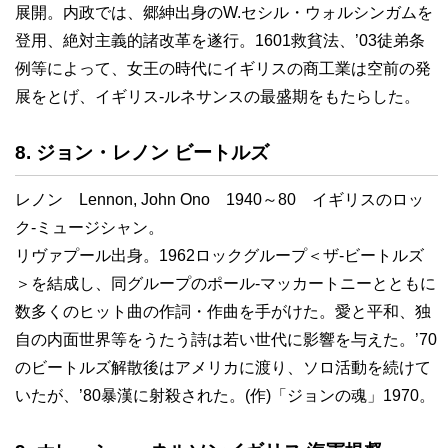
展開。内政では、郷紳出身のW.セシル・ウォルシンガムを
登用、絶対主義的諸改革を遂行。1601救貧法、’03徒弟条
例等によって、女王の時代にイギリスの商工業は空前の発
展をとげ、イギリス-ルネサンスの最盛期をもたらした。
8. ジョン・レノン ビートルズ
レノン Lennon, John Ono 1940～80 イギリスのロッ
ク-ミュージシャン。
リヴァプール出身。1962ロックグループ＜ザ-ビートルズ
＞を結成し、同グループのポール-マッカートニーとともに
数多くのヒット曲の作詞・作曲を手がけた。愛と平和、独
自の内面世界等をうたう詩は若い世代に影響を与えた。’70
のビートルズ解散後はアメリカに渡り、ソロ活動を続けて
いたが、’80暴漢に射殺された。(作)「ジョンの魂」1970。