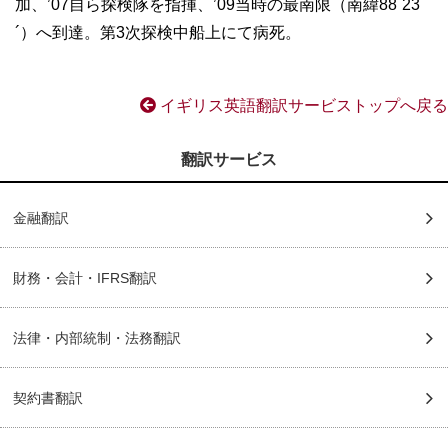
加、’07自ら探検隊を指揮、’09当時の最南限（南緯88˚23
´）へ到達。第3次探検中船上にて病死。
イギリス英語翻訳サービストップへ戻る
翻訳サービス
金融翻訳
財務・会計・IFRS翻訳
法律・内部統制・法務翻訳
契約書翻訳