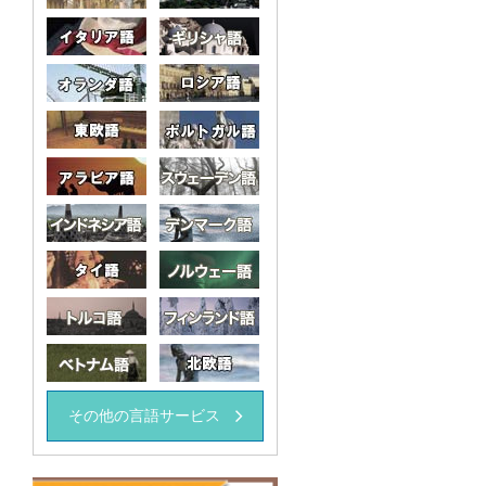
イタリア語
ギリシャ語語
オランダ
ロシア語
東欧語
ポルトガル語
アラビア語
スウェーデン語
インドネシア語
デンマーク語
タイ語
ノルウェー語
トルコ語
フィンランド語
ベトナム語
北欧語
その他の言語サービス