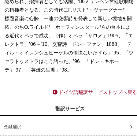
認められ、指揮者としても活躍、’86ミュンヘン宮廷歌劇場
の指揮者となる。この時代にF.リスト*・ヴァーグナー*・
標題音楽に心酔、一連の交響詩を発表して新しい境地を開
拓、のちO.ワイルド*・ホーフマンスタール*らの台本によ
る近代オペラで成功。（作）オペラ「サロメ」1905、「エ
レクトラ」’06～’10、交響詩「ドン・ファン」1888、「テ
ィル・オイレンシュピーゲルの愉快ないたずら」’95、「ツ
ァラトゥストラはこう語った」’96、「ドン・キホー
テ」’97、「英雄の生涯」’98。
ドイツ語翻訳サービストップへ戻る
翻訳サービス
金融翻訳