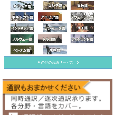
オランダ
ロシア語
東欧語
ポルトガル語
アラビア語
スウェーデ
インドネシア語
デンマーク語
タイ語
ノルウェー語
トルコ語
フィンラン
ベトナム語
北欧語
その他の言語サービス