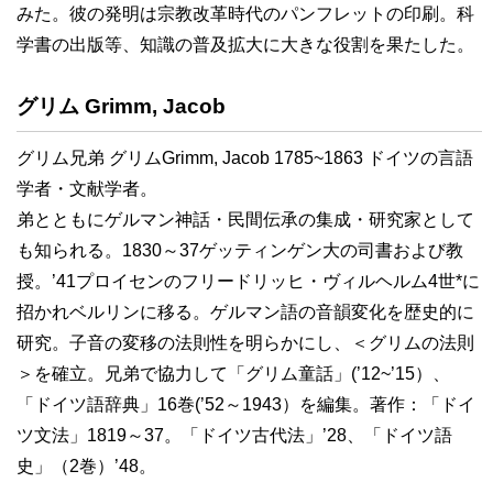
みた。彼の発明は宗教改革時代のパンフレットの印刷。科
学書の出版等、知識の普及拡大に大きな役割を果たした。
グリム Grimm, Jacob
グリム兄弟 グリムGrimm, Jacob 1785~1863 ドイツの言語
学者・文献学者。
弟とともにゲルマン神話・民間伝承の集成・研究家として
も知られる。1830～37ゲッティンゲン大の司書および教
授。’41プロイセンのフリードリッヒ・ヴィルヘルム4世*に
招かれベルリンに移る。ゲルマン語の音韻変化を歴史的に
研究。子音の変移の法則性を明らかにし、＜グリムの法則
＞を確立。兄弟で協力して「グリム童話」(’12~’15）、
「ドイツ語辞典」16巻(’52～1943）を編集。著作：「ドイ
ツ文法」1819～37。「ドイツ古代法」’28、「ドイツ語
史」（2巻）’48。