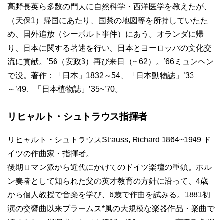
高野長英ら多数の門人に自然科学・西洋医学を教えたが、
（天保1）帰国にあたり、国禁の地図等を所持していたた
め、国外追放（シーボルト事件）にあう。オランダに帰
り、日本に関する著述を行い、日本とヨーロッパの文化交
流に貢献。’56（安政3）再び来日（~’62）。’66ミュンヘン
で没。著作：「日本」1832～54、「日本動物誌」’33
～’49、「日本植物誌」’35~’70。
リヒャルト・シュトラウス指揮者
リヒャルト・シュトラウスStrauss, Richard 1864~1949 ド
イツの作曲家・指揮者。
後期ロマン派から近代にかけてのドイツ楽壇の重鎮。ホル
ン奏者として知られた父の英才教育の方針に沿って、4歳
から個人教授で音楽を学び、6歳で作曲を試みる。1881初
演の交響曲以来ブラームス*風の大規模な楽器作品・楽曲で