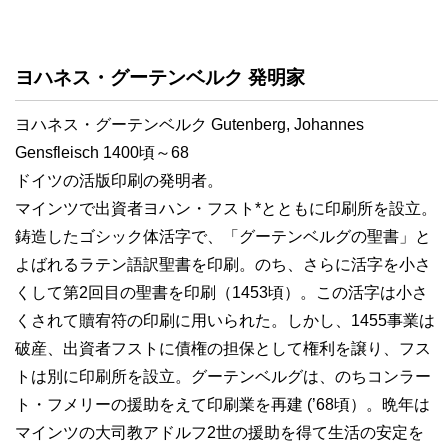
ヨハネス・グーテンベルク 発明家
ヨハネス・グーテンベルク Gutenberg, Johannes
Gensfleisch 1400頃～68
ドイツの活版印刷の発明者。
マインツで出資者ヨハン・フスト*とともに印刷所を設立。
鋳造したゴシック体活字で、「グーテンベルグの聖書」と
よばれるラテン語訳聖書を印刷。のち、さらに活字を小さ
くして第2回目の聖書を印刷（1453頃）。この活字は小さ
くされて贖宥符の印刷に用いられた。しかし、1455事業は
破産、出資者フストに債権の担保として権利を譲り、フス
トは別に印刷所を設立。グーテンベルグは、のちコンラー
ト・フメリーの援助をえて印刷業を再建 (’68頃）。晩年は
マインツの大司教アドルフ2世の援助を得て生活の安定を