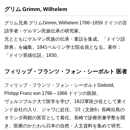
グリム Grimm, Wilhelem
グリム兄弟 グリムGrimm, Wilhelem 1786~1859 ドイツの言
語学者・ゲルマン民族伝承の研究家。
兄とともにゲルマン民族の伝承・童話を集成。「ドイツ語
辞典」を編集。1841ベルリン学士院会員となる。著作：
「ドイツ英雄伝説」1830。
フィリップ・フランツ・フォン・シーボルト 医者
フィリップ・フランツ・フォン・シーボルトSiebold,
Philipp Franz von 1796～1866 ドイツの医師。
ヴュルツブルク大で医学を学び、1822軍医少佐として東イ
ンド会社の入り、ジャワに赴任。’23（文政6）長崎出島の
オランダ商館の医官として着任。長崎で診療所兼学塾を開
き、医療のかたわら日本の自然・人文資料を集めて研究、