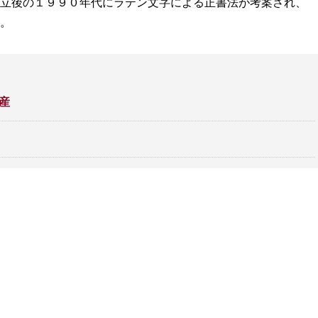
立後の１９９０年代にラテン文字による正書法が考案され、
。
産