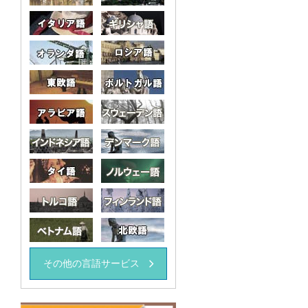
イタリア語
ギリシャ語語
オランダ
ロシア語
東欧語
ポルトガル語
アラビア語
スウェーデン語
インドネシア語
デンマーク語
タイ語
ノルウェー語
トルコ語
フィンランド語
ベトナム語
北欧語
その他の言語サービス